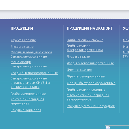
ПРОДУКЦИЯ
ПРОДУКЦИЯ НА ЭКСПОРТ
УС
Фрукты свежие
Грибы лисички свежие
Мок
Грибы лисички
Ягоды свежие
Мы 
быстрозамороженной
Овощи и овощные смеси
МЕ
быстрозамороженные
Ягоды свежие
ГР
Моно овощи
Ягоды быстрозамороженные
быстрозамороженные
Фрукты свежие
Ягоды быстрозамороженные
Фрукты замороженные
Быстрозамороженные
ягодные смеси СМУЗИ и
Овощи быстрозамороженные
«BERRY COCKTAIL»
Грибы лисички соленые
Грибы замороженные
Мясо улитки виноградной
Улитка виноградная
замороженное
мороженая
Ракушка улитки виноградной
Ракушка кормовая