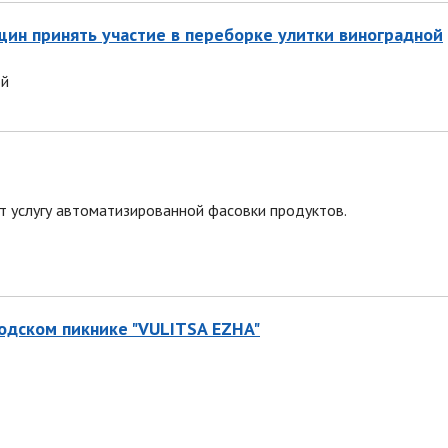
щин принять участие в переборке улитки виноградной
ой
слугу автоматизированной фасовки продуктов.
родском пикнике "VULITSA EZHA"