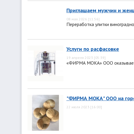
Приглашаем мужчин и жен
08 мая 2026 [11:56]
Переработка улитки виноградн
Услуги по расфасовке
19 апреля 2023 [05:39]
«ФИРМА МОКА» ООО оказывает у
"ФИРМА МОКА" ООО на го
22 июля 2023 [16:00]