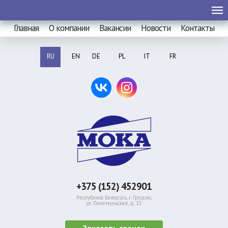
Главная
О компании
Вакансии
Новости
Контакты
RU
EN
DE
PL
IT
FR
+375 (152) 452901
Республика Беларусь, г. Гродно,
ул. Понемуньская, д. 15