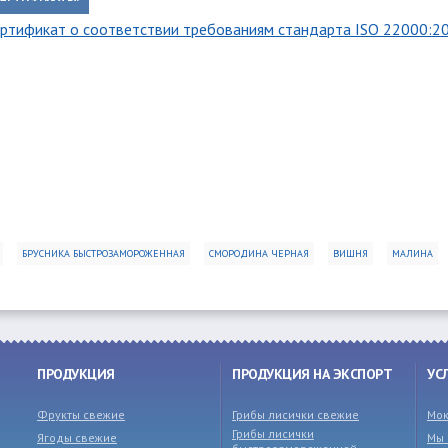
ртификат о соответствии требованиям стандарта ISO 22000:2
БРУСНИКА БЫСТРОЗАМОРОЖЕННАЯ
СМОРОДИНА ЧЕРНАЯ
ВИШНЯ
МАЛИНА
ПРОДУКЦИЯ
ПРОДУКЦИЯ НА ЭКСПОРТ
УС
Фрукты свежие
Грибы лисички свежие
Мок
Грибы лисички
Ягоды свежие
Мы 