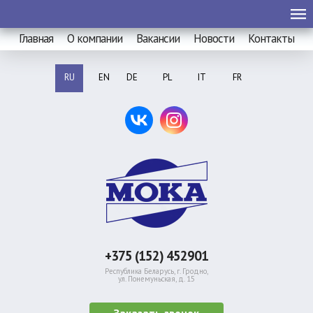
Главная
О компании
Вакансии
Новости
Контакты
RU
EN
DE
PL
IT
FR
+375 (152) 452901
Республика Беларусь, г. Гродно,
ул. Понемуньская, д. 15