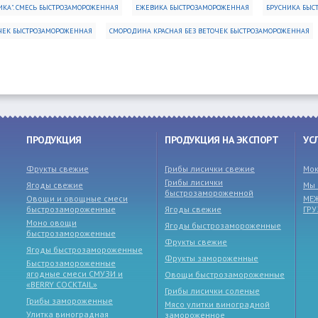
КА". СМЕСЬ БЫСТРОЗАМОРОЖЕННАЯ
ЕЖЕВИКА БЫСТРОЗАМОРОЖЕННАЯ
БРУСНИКА БЫС
ЧЕК БЫСТРОЗАМОРОЖЕННАЯ
СМОРОДИНА КРАСНАЯ БЕЗ ВЕТОЧЕК БЫСТРОЗАМОРОЖЕННАЯ
ПРОДУКЦИЯ
ПРОДУКЦИЯ НА ЭКСПОРТ
УС
Фрукты свежие
Грибы лисички свежие
Мок
Грибы лисички
Ягоды свежие
Мы 
быстрозамороженной
Овощи и овощные смеси
МЕ
быстрозамороженные
Ягоды свежие
ГР
Моно овощи
Ягоды быстрозамороженные
быстрозамороженные
Фрукты свежие
Ягоды быстрозамороженные
Фрукты замороженные
Быстрозамороженные
ягодные смеси СМУЗИ и
Овощи быстрозамороженные
«BERRY COCKTAIL»
Грибы лисички соленые
Грибы замороженные
Мясо улитки виноградной
Улитка виноградная
замороженное