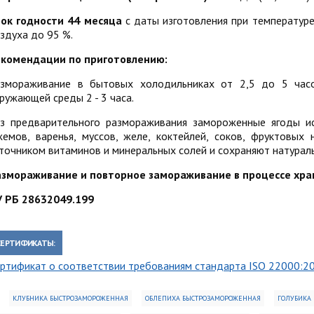
ок годности
44 месяца
с даты изготовления при температуре
здуха до 95 %.
екомендации по приготовлению:
змораживание в бытовых холодильниках от 2,5 до 5 часо
ружающей среды 2 - 3 часа.
з предварительного размораживания замороженные ягоды ис
емов, варенья, муссов, желе, коктейлей, соков, фруктовых
точником витаминов и минеральных солей и сохраняют натуральн
змораживание и повторное замораживание в процессе хран
 РБ 28632049.199
СЕРТИФИКАТЫ:
ртификат о соответствии требованиям стандарта ISO 22000:2
КЛУБНИКА БЫСТРОЗАМОРОЖЕННАЯ
ОБЛЕПИХА БЫСТРОЗАМОРОЖЕННАЯ
ГОЛУБИКА