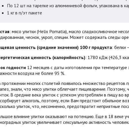
по 12 шт на тарелке из алюминиевой фольги, упакована в к
1 кг в п/эт пакете
став
: мясо улитки (Helix Pomatia), масло сладкосливочное нес
дированная, чеснок, укроп, специи. Может содержать следы оре
щевая ценность (средние значения) 100 г продукта
: белки 
ергетическая ценность (калорийность)
: 1780 кДж (426,3 кка
ок годности
12 месяцев с даты изготовления при температуре 
ажности воздуха не более 95 %.
 протяжении многих столетий появилось множество рецептов п
апез, знали, что мясо улитки облегчает пищеварение. Поэтому,
иток. В средние века улиток с успехом употребляли в пищу во в
сорбирует алкоголь, поэтому, если Вам предстоит обильное воз
сколько улиток, что, несомненно, предотвратит неприятные пос
льшое влияние улитки оказывают на потенцию. Еще в 18 веке у
ноградных улиток увеличивает сексуальную активность человека