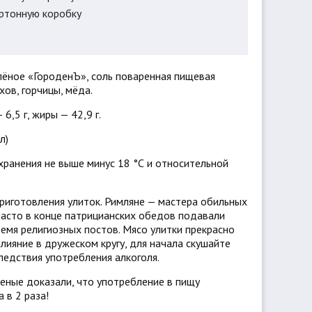
артонную коробку
олёное «ГороденЪ», соль поваренная пищевая
хов, горчицы, мёда.
— 6,5 г, жиры — 42,9 г.
л)
хранения не выше минус 18 °С и относительной
риготовления улиток. Римляне — мастера обильных
 часто в конце патрицианских обедов подавали
ремя религиозных постов. Мясо улитки прекрасно
лияние в дружеском кругу, для начала скушайте
ледствия употребления алкоголя.
ченые доказали, что употребление в пищу
 в 2 раза!