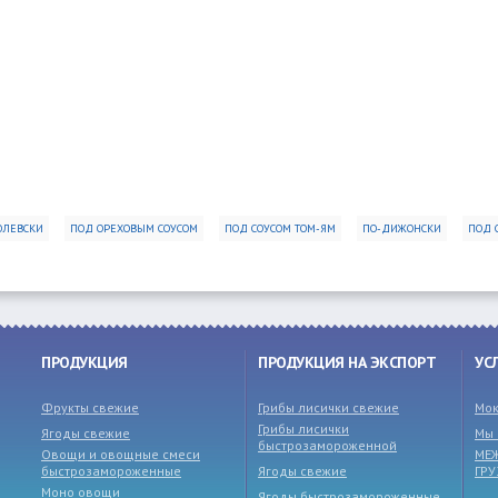
ОЛЕВСКИ
ПОД ОРЕХОВЫМ СОУСОМ
ПОД СОУСОМ ТОМ-ЯМ
ПО-ДИЖОНСКИ
ПОД 
ПРОДУКЦИЯ
ПРОДУКЦИЯ НА ЭКСПОРТ
УС
Фрукты свежие
Грибы лисички свежие
Мок
Грибы лисички
Ягоды свежие
Мы 
быстрозамороженной
Овощи и овощные смеси
МЕ
быстрозамороженные
Ягоды свежие
ГР
Моно овощи
Ягоды быстрозамороженные