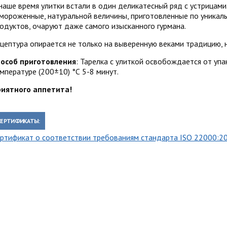
наше время улитки встали в один деликатесный ряд с устрицам
мороженные, натуральной величины, приготовленные по уникал
одуктов, очаруют даже самого изысканного гурмана.
цептура опирается не только на выверенную веками традицию, н
особ приготовления
: Тарелка с улиткой освобождается от упа
мпературе (200±10) °С 5-8 минут.
иятного аппетита!
СЕРТИФИКАТЫ:
ртификат о соответствии требованиям стандарта ISO 22000:2