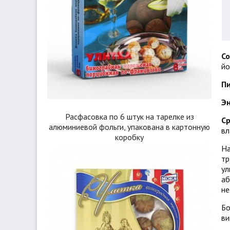
Со
йо
Пи
Эн
Расфасовка по 6 штук на тарелке из
Ср
алюминиевой фольги, упакована в картонную
вл
коробку
На
тр
ул
аб
не
Бо
ви